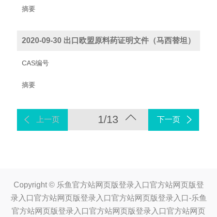
摘要
2020-09-30 出口欧盟原料药证明文件（马西替坦）
CAS编号
摘要
1/13
上一页
下一页
Copyright © 乐鱼官方站网页版登录入口官方站网页版登
录入口官方站网页版登录入口官方站网页版登录入口-乐鱼
官方站网页版登录入口官方站网页版登录入口官方站网页