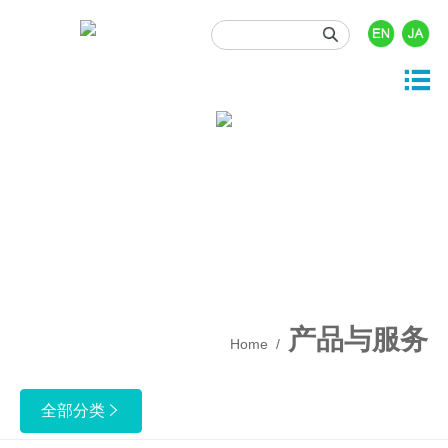





产品与服务
投资者关系
关于我们
新闻资讯
人力资源

司概况
品中心
司动态
时行情
门职位
展历程
发与开发
业资讯
息披露
园招聘
业文化
事资讯
酬福利
产质量
产品与服务
Home
/
保健康安全
业责任
全部分类
